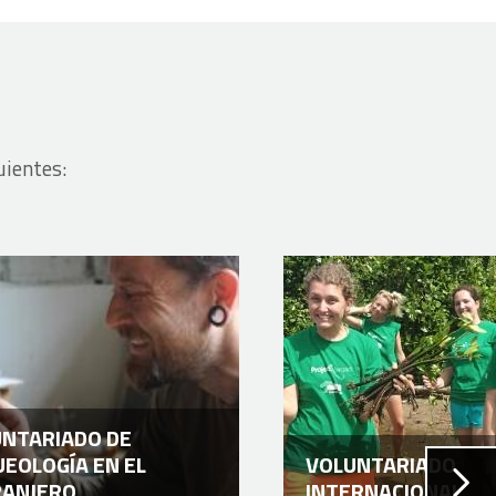
uientes:
NTARIADO DE
EOLOGÍA EN EL
VOLUNTARIADO
RANJERO
INTERNACIONAL