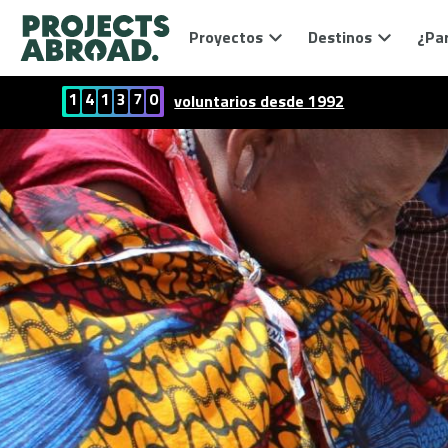
Proyectos
Destinos
¿Par
1
4
1
3
7
0
voluntarios desde 1992