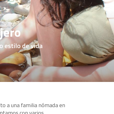
jero
 estilo de vida
unto a una familia nómada en
Contamos con varios