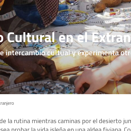
 Cultural en el Extran
 intercambio cultual y experimenta otro
tranjero
 de la rutina mientras caminas por el desierto j
 sea probar la vida isleña en una aldea fiyiana. 