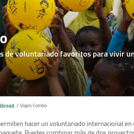
bo
de voluntariado favoritos para vivir un
 Abroad
Viajes Combo
ermiten hacer un voluntariado internacional en
 paquete. Puedes combinar más de dos proyectos