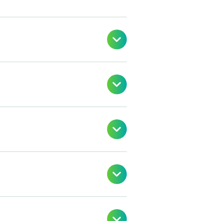




