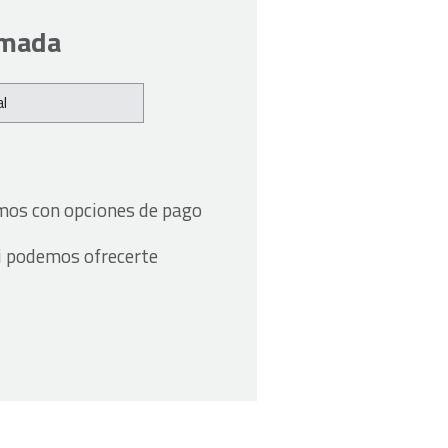
ómada
l
amos con opciones de pago
i podemos ofrecerte