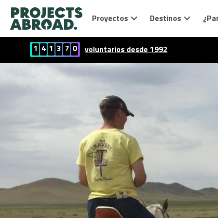
Proyectos
Destinos
¿Par
1
4
1
3
7
0
voluntarios desde 1992