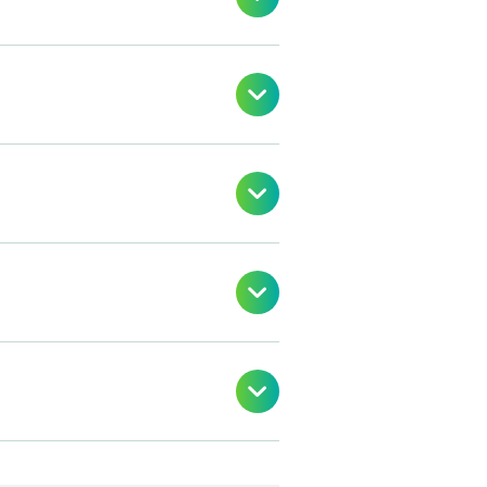



