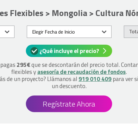
jes Flexibles > Mongolia > Cultura N
Tota
¿Qué incluye el precio?
o pagas
295€
que se descontarán del precio total. Cont
flexibles y
asesoría de recaudación de fondos
.
más de un proyecto? Llámanos al
919 010 409
para ver s
un descuento.
Regístrate Ahora