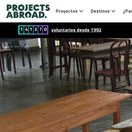
Proyectos
Destinos
¿Par
1
4
1
3
7
0
voluntarios desde 1992