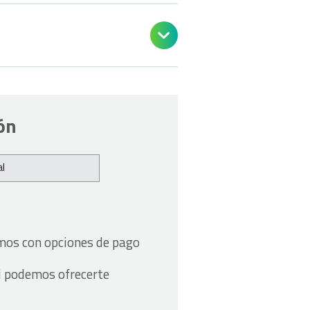

ón
l
amos con opciones de pago
i podemos ofrecerte