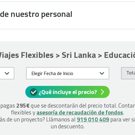
 de nuestro personal
Viajes Flexibles > Sri Lanka > Educaci
Tota
¿Qué incluye el precio?
o pagas
295€
que se descontarán del precio total. Cont
flexibles y
asesoría de recaudación de fondos
.
más de un proyecto? Llámanos al
919 010 409
para ver s
un descuento.