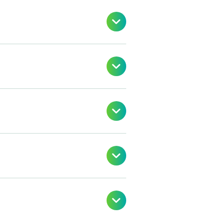




