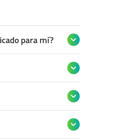
dicado para mí?



