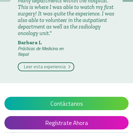
many departments within the hospital.
Nepal, I
This is where I was able to watch my first
Abroad.
surgery! It was quite the experience. I was
airport,
also able to volunteer in the outpatient
project
department as well as the radiology
showed
oncology unit.
Kelsey
Prácticas
Barbara L
Nepal
Prácticas de Medicina en
Nepal
Leer 
Leer esta experiencia
Contáctanos
Regístrate Ahora