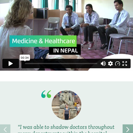
I was able to shadow doctors throughout
From t