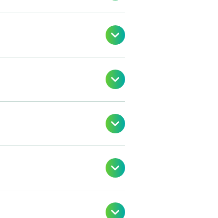




