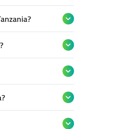
Tanzania?

?


a?

