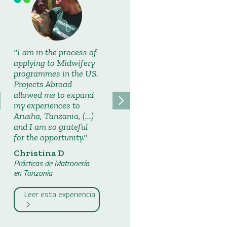
I am in the process of
Arriving in a foreign
applying to Midwifery
country and being
programmes in the US.
unable to speak any of
Projects Abroad
the native language is
allowed me to expand
overwhelming. I was
my experiences to
quickly greeted by a
Arusha, Tanzania, (...)
Projects Abroad staff
and I am so grateful
member that was there
for the opportunity.
to transport me to my
host family about an
Christina D
hour away in the
Prácticas de Matronería
town.
en Tanzania
Carly F
Leer esta experiencia
Prácticas de Matronería
en Tanzania
Leer esta experiencia