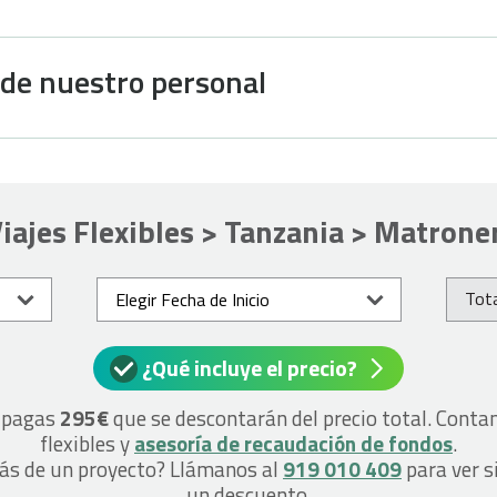
 de nuestro personal
iajes Flexibles > Tanzania > Matrone
Tota
¿Qué incluye el precio?
o pagas
295€
que se descontarán del precio total. Cont
flexibles y
asesoría de recaudación de fondos
.
más de un proyecto? Llámanos al
919 010 409
para ver s
un descuento.