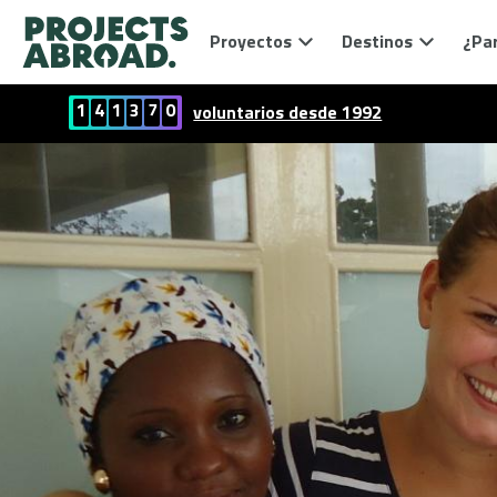
Proyectos
Destinos
¿Par
1
4
1
3
7
0
voluntarios desde 1992