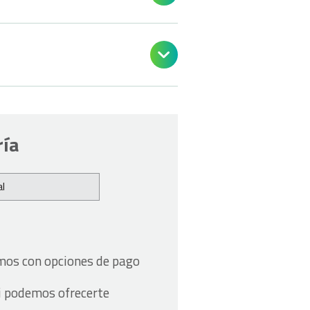

ría
l
amos con opciones de pago
i podemos ofrecerte