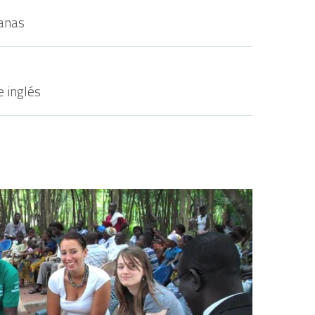
anas
e inglés