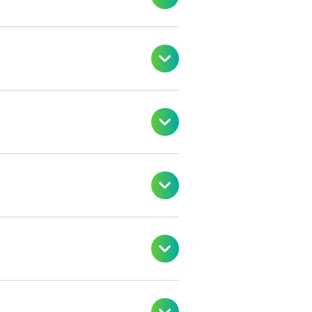



