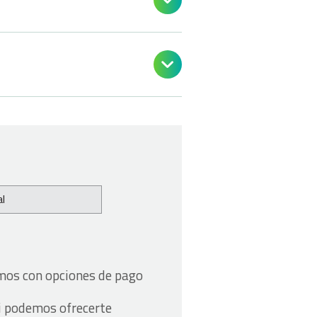


l
amos con opciones de pago
i podemos ofrecerte