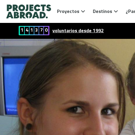
Proyectos
Destinos
¿Par
1
4
1
3
7
0
voluntarios desde 1992