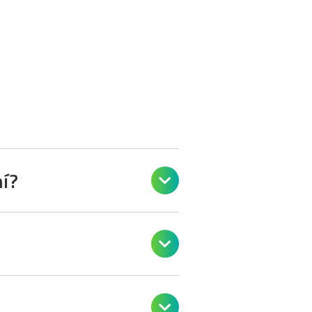
mí?


